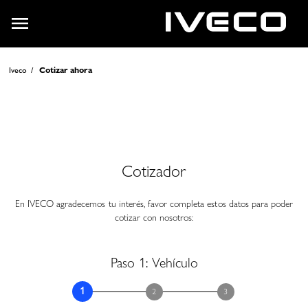
Saltar al contenido principal
Cotizar ahora - Iveco
Iveco
Cotizar ahora
Cotizador
En IVECO agradecemos tu interés, favor completa estos datos para poder
cotizar con nosotros:
Paso 1: Vehículo
Form