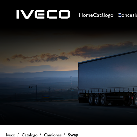
Saltar al contenido principal
Home
Catálogo
Concesi
Sway - Iveco
Iveco
Catálogo
Camiones
Sway