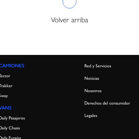
Volver arriba
CAMIONES
Red y Servicios
Tector
Noticias
Trakker
Nosotros
Sway
Derechos del consumidor
VANS
Legales
Daily Pasajeros
Daily Chasis
Daily Furgón