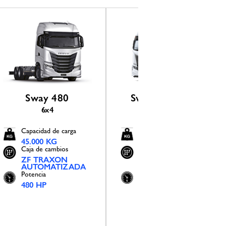
Sway 480
Sway GNL 460
6x4
4x2
Capacidad de carga
Capacidad de carga
45.000 KG
45.000 KG
Caja de cambios
Caja de cambios
ZF TRAXON
ZF TRAXON
AUTOMATIZADA
AUTOMATIZADA
Potencia
Potencia
480 HP
460 HP