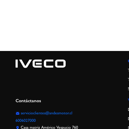
Contáctanos
servicioclientes@andesmotor.cl
6006027000
Casa matriz Américo Vespucio 760