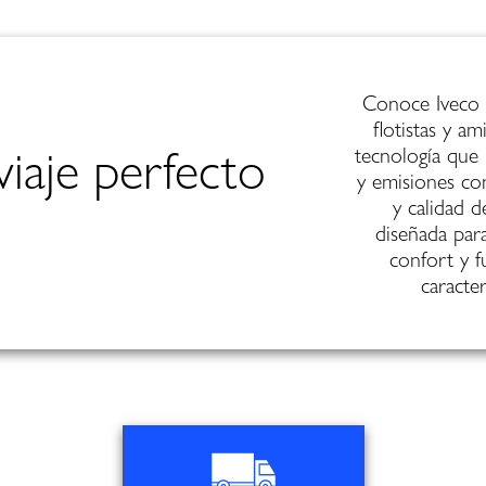
Conoce Iveco S
flotistas y a
iaje perfecto
tecnología que
y emisiones con
y calidad d
diseñada par
confort y f
caracter