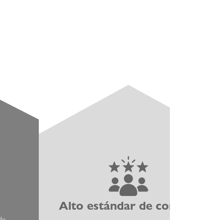
Alto estándar de confort
Comprom
de