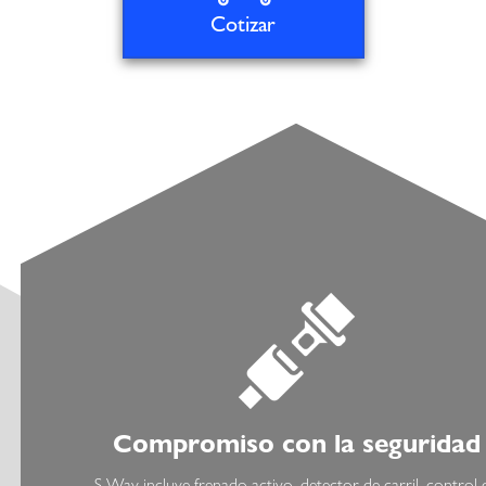
Cotizar
Compromiso con la seguridad
S-Way incluye frenado activo, detector de carril, control 